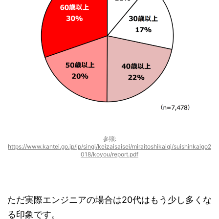
参照:
https://www.kantei.go.jp/jp/singi/keizaisaisei/miraitoshikaigi/suishinkaigo2
018/koyou/report.pdf
ただ実際エンジニアの場合は20代はもう少し多くな
る印象です。