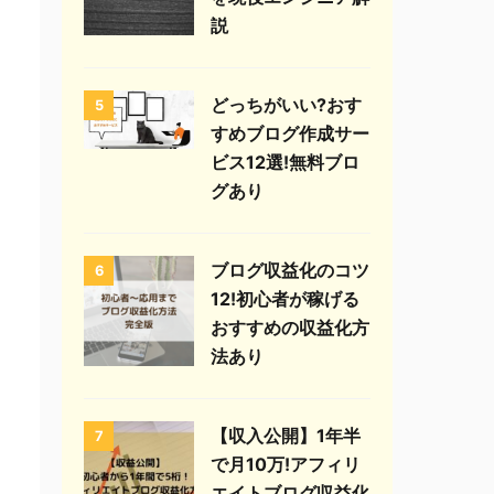
説
どっちがいい?おす
5
すめブログ作成サー
ビス12選!無料ブロ
グあり
ブログ収益化のコツ
6
12!初心者が稼げる
おすすめの収益化方
法あり
【収入公開】1年半
7
で月10万!アフィリ
エイトブログ収益化