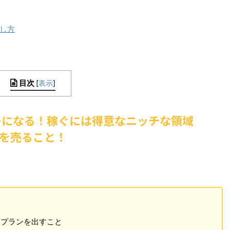
し方
目次
[
表示
]
ターになる！稼ぐには得意なニッチな領域
を売ること！
と
なプランを出すこと