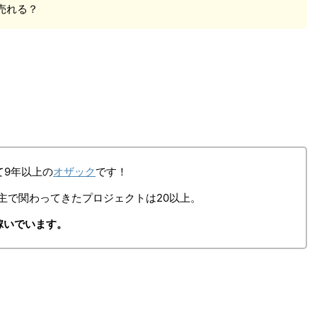
売れる？
て9年以上の
オザック
です！
主で関わってきたプロジェクトは20以上。
稼いでいます。