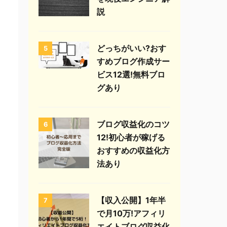
説
どっちがいい?おす
5
すめブログ作成サー
ビス12選!無料ブロ
グあり
ブログ収益化のコツ
6
12!初心者が稼げる
おすすめの収益化方
法あり
【収入公開】1年半
7
で月10万!アフィリ
エイトブログ収益化