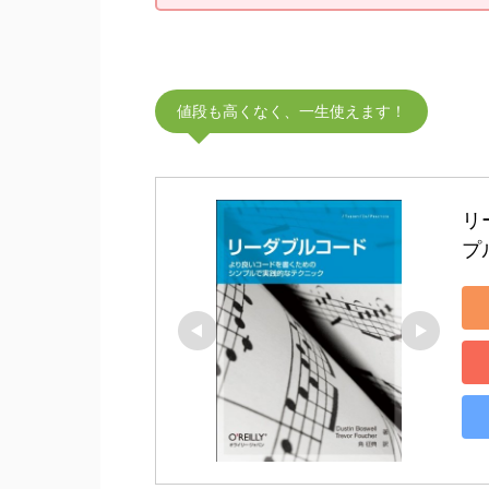
値段も高くなく、一生使えます！
リ
プル