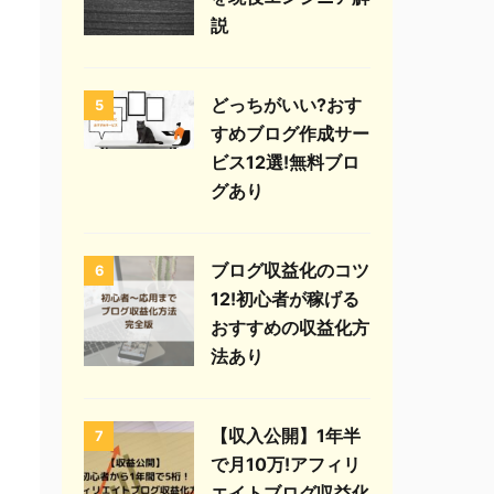
説
どっちがいい?おす
5
すめブログ作成サー
ビス12選!無料ブロ
グあり
ブログ収益化のコツ
6
12!初心者が稼げる
おすすめの収益化方
法あり
【収入公開】1年半
7
で月10万!アフィリ
エイトブログ収益化